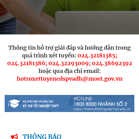
Thông tin hỗ trợ giải đáp và hướng dẫn trong
quá trình xét tuyển:
024.32181385;
024.32181386; 024.32293009; 024.38692392
hoặc qua địa chỉ email:
hotroxettuyencdspvadh@moet.gov.vn
THÔNG BÁO